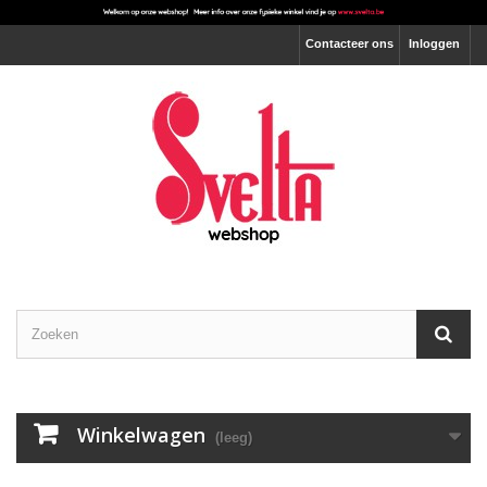
Contacteer ons
Inloggen
Winkelwagen
(leeg)