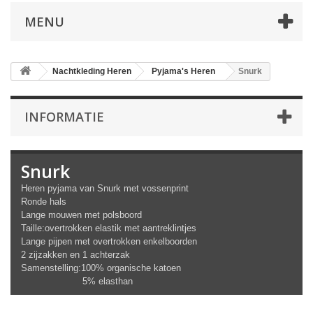
MENU
Nachtkleding Heren
Pyjama's Heren
Snurk
INFORMATIE
Snurk
Heren pyjama van Snurk met vossenprint
Ronde hals
Lange mouwen met polsboord
Taille:overtrokken elastik met aantreklintjes
Lange pijpen met overtrokken enkelboorden
2 zijzakken en 1 achterzak
Samenstelling:100% organische katoen
5% elasthan