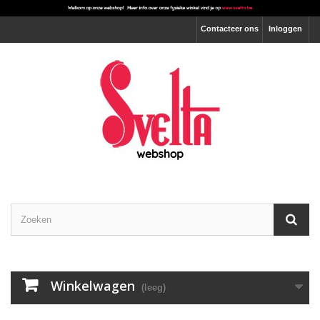
Contacteer ons
Inloggen
Winkelwagen
(leeg)